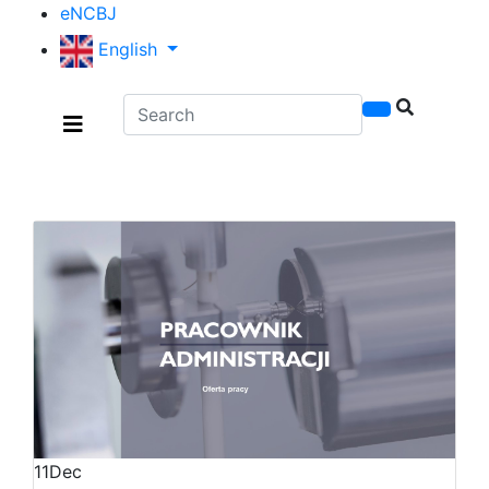
Skip
eNCBJ
to
English
main
content
Search
11
Dec