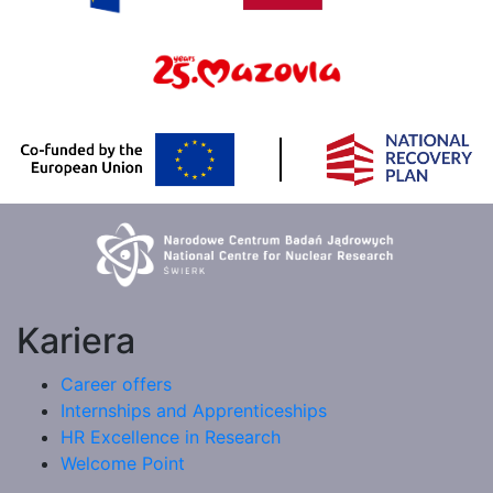
Kariera
Career offers
Internships and Apprenticeships
HR Excellence in Research
Welcome Point