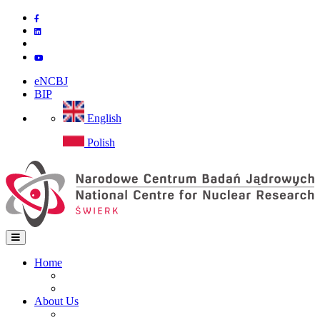
Skip
to
main
content
eNCBJ
BIP
English
Polish
Home
Home
Main
Site map
navigation
About Us
Institute