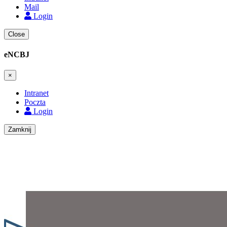
Mail
Login
Close
eNCBJ
×
Intranet
Poczta
Login
Zamknij