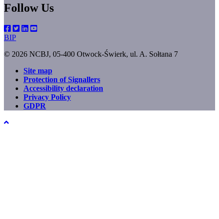
Follow Us
BIP
© 2026 NCBJ, 05-400 Otwock-Świerk, ul. A. Sołtana 7
Site map
Protection of Signallers
Footer
Accessibility declaration
menu
Privacy Policy
GDPR