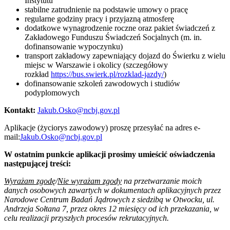
Instytutu
stabilne zatrudnienie na podstawie umowy o pracę
regularne godziny pracy i przyjazną atmosferę
dodatkowe wynagrodzenie roczne oraz pakiet świadczeń z
Zakładowego Funduszu Świadczeń Socjalnych (m. in.
dofinansowanie wypoczynku)
transport zakładowy zapewniający dojazd do Świerku z wielu
miejsc w Warszawie i okolicy (szczegółowy
rozkład
https://bus.swierk.pl/rozklad-jazdy/
)
dofinansowanie szkoleń zawodowych i studiów
podyplomowych
Kontakt:
Jakub.Osko@ncbj.gov.pl
Aplikacje (życiorys zawodowy) proszę przesyłać na adres e-
mail:
Jakub.Osko@ncbj.gov.pl
W ostatnim punkcie aplikacji prosimy umieścić oświadczenia
następującej treści:
Wyrażam zgodę
/
Nie wyrażam zgody
na przetwarzanie moich
danych osobowych zawartych w dokumentach aplikacyjnych przez
Narodowe Centrum Badań Jądrowych z siedzibą w Otwocku, ul.
Andrzeja Sołtana 7, przez okres 12 miesięcy od ich przekazania, w
celu realizacji przyszłych procesów rekrutacyjnych.