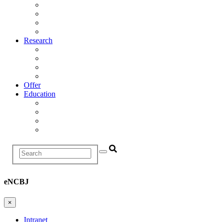
Management
Scientific Council
Departments
History
Research
Research Areas
Projects
Infrastructure
R&D Projects and Cooperation
Offer
Education
Education and Training Division
Promotion Proceedings
Graduate School
Postgraduate studies
Search
eNCBJ
×
Intranet