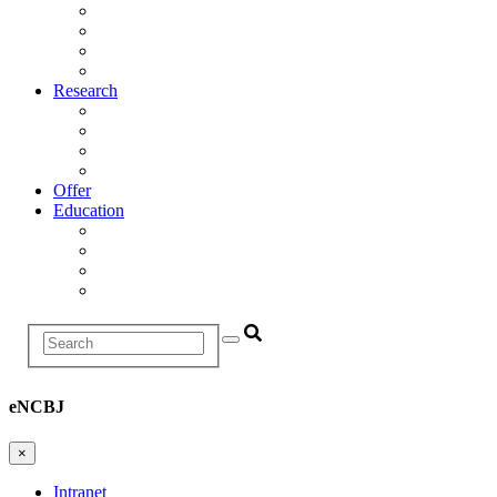
Management
Scientific Council
Departments
History
Research
Research Areas
Projects
Infrastructure
R&D Projects and Cooperation
Offer
Education
Education and Training Division
Promotion Proceedings
Graduate School
Postgraduate studies
Search
eNCBJ
×
Intranet