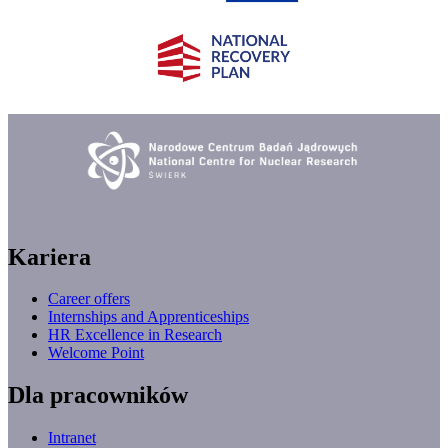
Kariera
Career offers
Internships and Apprenticeships
HR Excellence in Research
Welcome Point
Dla pracowników
Intranet