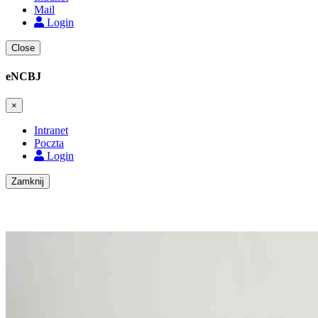
Mail
Login
Close
eNCBJ
×
Intranet
Poczta
Login
Zamknij