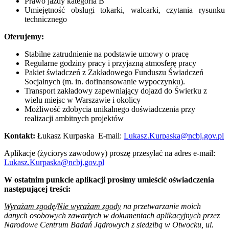
Prawo jazdy kategoria B
Umiejętność obsługi tokarki, walcarki, czytania rysunku
technicznego
Oferujemy:
Stabilne zatrudnienie na podstawie umowy o pracę
Regularne godziny pracy i przyjazną atmosferę pracy
Pakiet świadczeń z Zakładowego Funduszu Świadczeń
Socjalnych (m. in. dofinansowanie wypoczynku).
Transport zakładowy zapewniający dojazd do Świerku z
wielu miejsc w Warszawie i okolicy
Możliwość zdobycia unikalnego doświadczenia przy
realizacji ambitnych projektów
Kontakt:
Łukasz Kurpaska E-mail:
Lukasz.Kurpaska@ncbj.gov.pl
Aplikacje (życiorys zawodowy) proszę przesyłać na adres e-mail:
Lukasz.Kurpaska@ncbj.gov.pl
W ostatnim punkcie aplikacji prosimy umieścić oświadczenia
następującej treści:
Wyrażam zgodę
/
Nie wyrażam zgody
na przetwarzanie moich
danych osobowych zawartych w dokumentach aplikacyjnych przez
Narodowe Centrum Badań Jądrowych z siedzibą w Otwocku, ul.