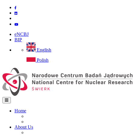
Skip
to
main
content
eNCBJ
BIP
English
Polish
Home
Home
Main
Site map
navigation
About Us
Institute