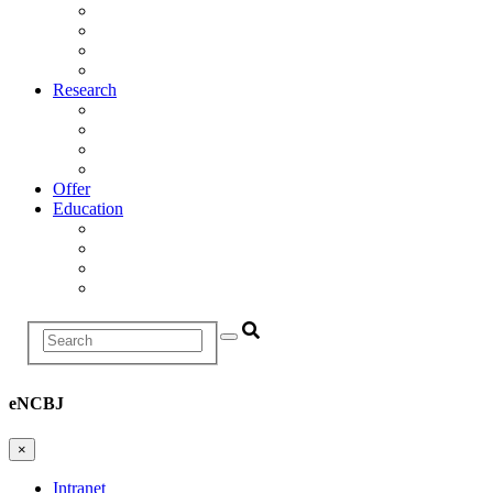
Management
Scientific Council
Departments
History
Research
Research Areas
Projects
Infrastructure
R&D Projects and Cooperation
Offer
Education
Education and Training Division
Promotion Proceedings
Graduate School
Postgraduate studies
Search
eNCBJ
×
Intranet