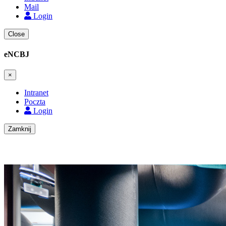
Mail
Login
Close
eNCBJ
×
Intranet
Poczta
Login
Zamknij