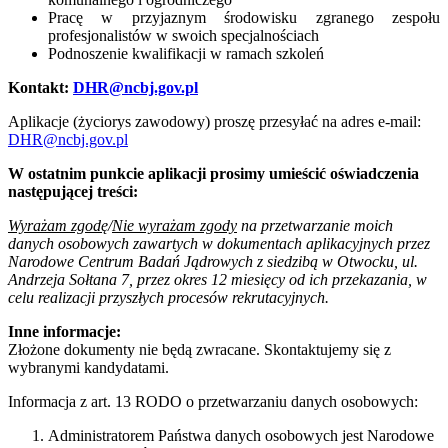
Pracę w przyjaznym środowisku zgranego zespołu
profesjonalistów w swoich specjalnościach
Podnoszenie kwalifikacji w ramach szkoleń
Kontakt:
DHR@ncbj.gov.pl
Aplikacje (życiorys zawodowy) proszę przesyłać na adres e-mail:
DHR@ncbj.gov.pl
W ostatnim punkcie aplikacji prosimy umieścić oświadczenia
następującej treści:
Wyrażam zgodę
/
Nie wyrażam zgody
na przetwarzanie moich
danych osobowych zawartych w dokumentach aplikacyjnych przez
Narodowe Centrum Badań Jądrowych z siedzibą w Otwocku, ul.
Andrzeja Sołtana 7, przez okres 12 miesięcy od ich przekazania, w
celu realizacji przyszłych procesów rekrutacyjnych.
Inne informacje:
Złożone dokumenty nie będą zwracane. Skontaktujemy się z
wybranymi kandydatami.
Informacja z art. 13 RODO o przetwarzaniu danych osobowych:
Administratorem Państwa danych osobowych jest Narodowe