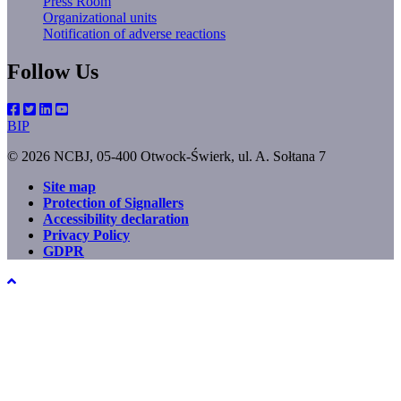
Press Room
Organizational units
Notification of adverse reactions
Follow Us
BIP
© 2026 NCBJ, 05-400 Otwock-Świerk, ul. A. Sołtana 7
Site map
Protection of Signallers
Footer
Accessibility declaration
menu
Privacy Policy
GDPR