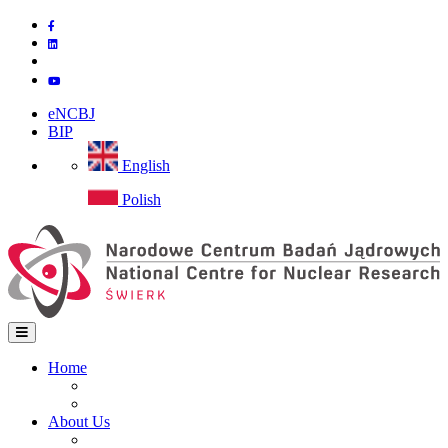
Skip
to
main
content
eNCBJ
BIP
English
Polish
Home
Home
Main
Site map
navigation
About Us
Institute