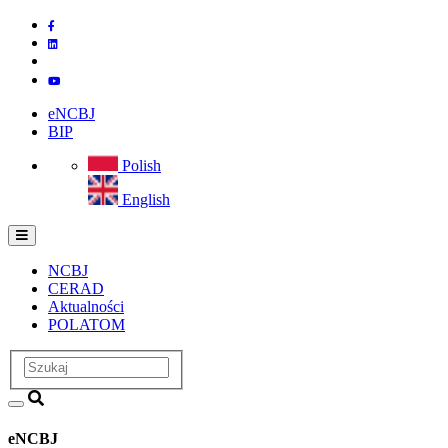
Przejdź
do
treści
eNCBJ
BIP
Polish
English
NCBJ
CERAD
CERAD
Aktualności
POLATOM
Szukaj
eNCBJ