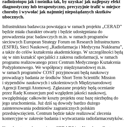
radioizotopu jak i nośnika tak, by uzyskać jak najlepszy efekt
diagnostyczny lub terapeutyczny, precyzyjnie trafić w miejsce
choroby i wywołać jak najmniej niepożądanych skutków
ubocznych.
Infrastruktura badawcza powstająca w ramach projektu „CERAD”
będzie miała charakter otwarty i będzie udostępniana do
prowadzenia prac badawczych m.in. w ramach programów
sieciowych European Strategy Forum on Research Infrastructures
(ESFRI), Sieci Naukowej „Radiofarmacja i Medycyna Nuklearna”,
a także do celów kształcenia akademickiego. W szczególności będą
się w nim kształcić specjaliści z zakresu radiofarmacji, w ramach
programu realizowanego przez Centrum Medycznego Kształcenia
Podyplomowego. We współpracy międzynarodowej m.in.
w ramach programów COST przyjmowani będą naukowcy
prowadzący badania ze środków Short Term Scientific Mission
i stypendiów naukowych i szkoleniowych Międzynarodowej
Agencji Energii Atomowej. Zgłaszane projekty będą ocenianie
przez Radę Konsorcjum pod względem jakości naukowej,
uwzględniając całkowite koszty projektu oraz bazę niezbędną do
jego uruchomienia. Już dziś są dowody bardzo dużego
zainteresowania podmiotów zagranicznych polskim
przedsięwzięciem. Centrum będzie także realizować zlecenia
komercyjne w zakresie badania i wytwarzania radiofarmaceutyków.