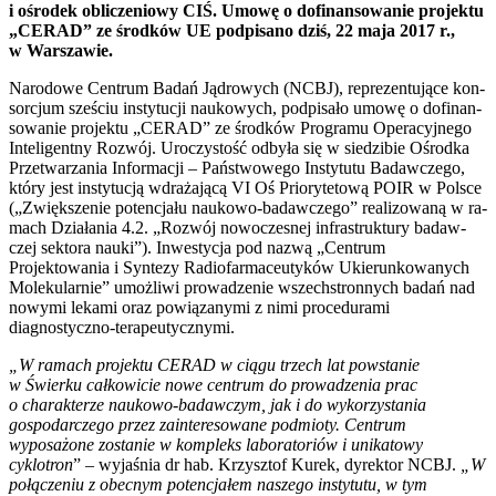
i ośro­dek obli­cze­nio­wy CIŚ. Umo­wę o do­fi­nan­so­wa­nie pro­jek­tu
„CERAD” ze środ­ków UE pod­pi­sa­no dziś, 22 ma­ja 2017 r.,
w War­sza­wie.
Na­ro­do­we Cen­trum Ba­dań Ją­dro­wych (NCBJ), re­pre­zen­tu­ją­ce kon­
sor­cjum sze­ściu in­sty­tu­cji na­uko­wych, pod­pi­sa­ło umo­wę o do­fi­nan­
so­wa­nie pro­jek­tu „CERAD” ze środ­ków Pro­gra­mu Ope­ra­cyj­ne­go
In­te­li­gent­ny Ro­zwój. Uro­czy­stość od­by­ła się w sie­dzi­bie Ośrod­ka
Prze­twa­rza­nia In­for­ma­cji – Pań­stwo­we­go In­sty­tu­tu Ba­daw­cze­go,
któ­ry jest in­sty­tu­cją wdra­ża­ją­cą VI Oś Prio­ry­te­to­wą POIR w Pol­sce
(„Zwięk­sze­nie po­ten­cja­łu na­uko­wo-ba­daw­cze­go” re­ali­zo­wa­ną w ra­
mach Dzia­ła­nia 4.2. „Ro­zwój no­wo­cze­snej in­fra­struk­tu­ry ba­daw­
czej sek­to­ra na­uki”). Inwestycja pod nazwą „Centrum
Projektowania i Syntezy Radiofarmaceutyków Ukierunkowanych
Molekularnie” umożliwi prowadzenie wszechstronnych badań nad
nowymi lekami oraz powiązanymi z nimi procedurami
diagnostyczno-terapeutycznymi.
„W ramach projektu CERAD w
ciągu trzech lat powstanie
w Świerku całkowicie nowe centrum do prowadzenia prac
o charakterze naukowo-badawczym, jak i do wykorzystania
gospodarczego przez zainteresowane podmioty. Centrum
wyposażone zostanie w kompleks laboratoriów i unikatowy
cyklotron
” – wyjaśnia dr hab. Krzysztof Kurek, dyrektor NCBJ.
„W
połączeniu z obecnym potencjałem naszego instytutu, w tym