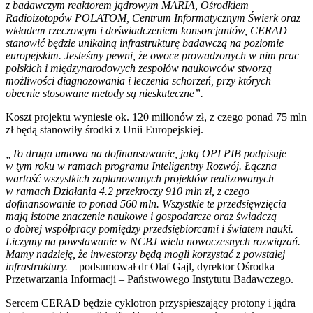
z badawczym reaktorem jądrowym MARIA, Ośrodkiem
Radioizotopów POLATOM, Centrum Informatycznym Świerk oraz
wkładem rzeczowym i doświadczeniem konsorcjantów, CERAD
stanowić będzie unikalną infrastrukturę badawczą na poziomie
europejskim. Jesteśmy pewni, że owoce prowadzonych w nim prac
polskich i międzynarodowych zespołów naukowców stworzą
możliwości diagnozowania i leczenia schorzeń, przy których
obecnie stosowane metody są nieskuteczne”.
Koszt projektu wyniesie ok. 120 milionów zł, z czego ponad 75 mln
zł będą stanowiły środki z Unii Europejskiej.
„To druga umowa na dofinansowanie, jaką OPI PIB podpisuje
w tym roku w ramach programu Inteligentny Rozwój. Łączna
wartość wszystkich zaplanowanych projektów realizowanych
w ramach Działania 4.2 przekroczy 910 mln zł, z czego
dofinansowanie to ponad 560 mln. Wszystkie te przedsięwzięcia
mają istotne znaczenie naukowe i gospodarcze oraz świadczą
o dobrej współpracy pomiędzy przedsiębiorcami i światem nauki.
Liczymy na powstawanie w NCBJ wielu nowoczesnych rozwiązań.
Mamy nadzieję, że inwestorzy będą mogli korzystać z powstałej
infrastruktury.
– podsumował dr Olaf Gajl, dyrektor Ośrodka
Przetwarzania Informacji – Państwowego Instytutu Badawczego.
Sercem CERAD będzie cyklotron przyspieszający protony i jądra