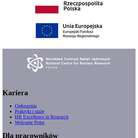
Kariera
Ogłoszenia
Praktyki i staże
HR Excellence in Research
Welcome Point
Dla pracowników