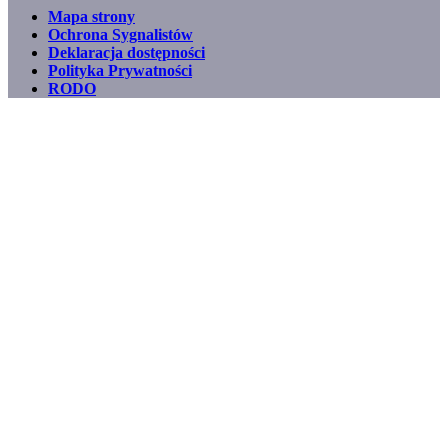
Mapa strony
Ochrona Sygnalistów
Footer
Deklaracja dostępności
menu
Polityka Prywatności
RODO