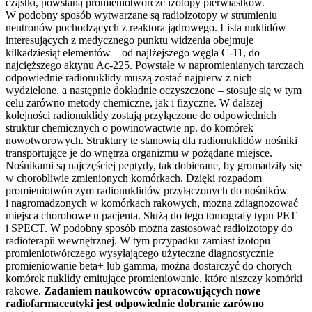
cząstki, powstaną promieniotwórcze izotopy pierwiastków.
W podobny sposób wytwarzane są radioizotopy w strumieniu
neutronów pochodzących z reaktora jądrowego. Lista nuklidów
interesujących z medycznego punktu widzenia obejmuje
kilkadziesiąt elementów – od najlżejszego węgla C-11, do
najcięższego aktynu Ac-225. Powstałe w napromienianych tarczach
odpowiednie radionuklidy muszą zostać najpierw z nich
wydzielone, a następnie dokładnie oczyszczone – stosuje się w tym
celu zarówno metody chemiczne, jak i fizyczne. W dalszej
kolejności radionuklidy zostają przyłączone do odpowiednich
struktur chemicznych o powinowactwie np. do komórek
nowotworowych. Struktury te stanowią dla radionuklidów nośniki
transportujące je do wnętrza organizmu w pożądane miejsce.
Nośnikami są najczęściej peptydy, tak dobierane, by gromadziły się
w chorobliwie zmienionych komórkach. Dzięki rozpadom
promieniotwórczym radionuklidów przyłączonych do nośników
i nagromadzonych w komórkach rakowych, można zdiagnozować
miejsca chorobowe u pacjenta. Służą do tego tomografy typu PET
i SPECT. W podobny sposób można zastosować radioizotopy do
radioterapii wewnętrznej. W tym przypadku zamiast izotopu
promieniotwórczego wysyłającego użyteczne diagnostycznie
promieniowanie beta+ lub gamma, można dostarczyć do chorych
komórek nuklidy emitujące promieniowanie, które niszczy komórki
rakowe.
Zadaniem naukowców opracowujących nowe
radiofarmaceutyki jest odpowiednie dobranie zarówno