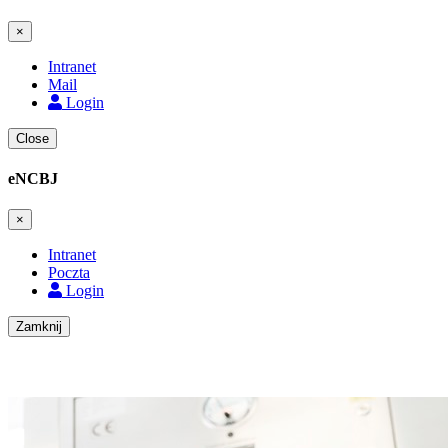
×
Intranet
Mail
Login
Close
eNCBJ
×
Intranet
Poczta
Login
Zamknij