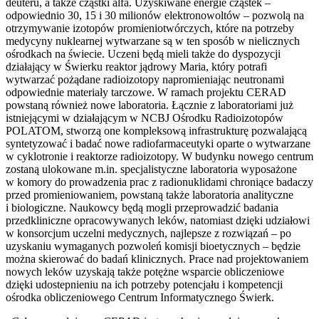
deuteru, a także cząstki alfa. Uzyskiwane energie cząstek –
odpowiednio 30, 15 i 30 milionów elektronowoltów – pozwolą na
otrzymywanie izotopów promieniotwórczych, które na potrzeby
medycyny nuklearnej wytwarzane są w ten sposób w nielicznych
ośrodkach na świecie. Uczeni będą mieli także do dyspozycji
działający w Świerku reaktor jądrowy Maria, który potrafi
wytwarzać pożądane radioizotopy napromieniając neutronami
odpowiednie materiały tarczowe. W ramach projektu CERAD
powstaną również nowe laboratoria. Łącznie z laboratoriami już
istniejącymi w działającym w NCBJ Ośrodku Radioizotopów
POLATOM, stworzą one kompleksową infrastrukturę pozwalającą
syntetyzować i badać nowe radiofarmaceutyki oparte o wytwarzane
w cyklotronie i reaktorze radioizotopy. W budynku nowego centrum
zostaną ulokowane m.in. specjalistyczne laboratoria wyposażone
w komory do prowadzenia prac z radionuklidami chroniące badaczy
przed promieniowaniem, powstaną także laboratoria analityczne
i biologiczne. Naukowcy będą mogli przeprowadzić badania
przedkliniczne opracowywanych leków, natomiast dzięki udziałowi
w konsorcjum uczelni medycznych, najlepsze z rozwiązań – po
uzyskaniu wymaganych pozwoleń komisji bioetycznych – będzie
można skierować do badań klinicznych. Prace nad projektowaniem
nowych leków uzyskają także potężne wsparcie obliczeniowe
dzięki udostepnieniu na ich potrzeby potencjału i kompetencji
ośrodka obliczeniowego Centrum Informatycznego Świerk.