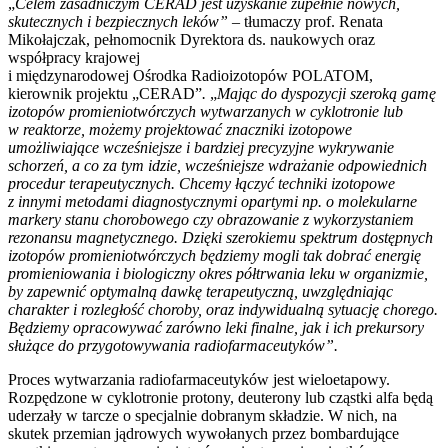
„
Celem zasadniczym CERAD jest uzyskanie zupełnie nowych,
skutecznych i bezpiecznych leków” –
tłumaczy prof. Renata
Mikołajczak, pełnomocnik Dyrektora ds. naukowych oraz
współpracy krajowej
i międzynarodowej Ośrodka Radioizotopów POLATOM,
kierownik projektu „CERAD”
.
„
Mając do dyspozycji szeroką gamę
izotopów promieniotwórczych wytwarzanych w cyklotronie lub
w reaktorze, możemy projektować znaczniki izotopowe
umożliwiające wcześniejsze i bardziej precyzyjne wykrywanie
schorzeń, a co za tym idzie, wcześniejsze wdrażanie odpowiednich
procedur terapeutycznych. Chcemy łączyć techniki izotopowe
z innymi metodami diagnostycznymi opartymi np. o molekularne
markery stanu chorobowego czy obrazowanie z wykorzystaniem
rezonansu magnetycznego. Dzięki szerokiemu spektrum dostępnych
izotopów promieniotwórczych będziemy mogli tak dobrać energię
promieniowania i biologiczny okres półtrwania leku w organizmie,
by zapewnić optymalną dawkę terapeutyczną, uwzględniając
charakter i rozległość choroby, oraz indywidualną sytuację chorego.
Będziemy opracowywać zarówno leki finalne, jak i ich prekursory
służące do przygotowywania radiofarmaceutyków”.
Proces wytwarzania radiofarmaceutyków jest wieloetapowy.
Rozpędzone w cyklotronie protony, deuterony lub cząstki alfa będą
uderzały w tarcze o specjalnie dobranym składzie. W nich, na
skutek przemian jądrowych wywołanych przez bombardujące