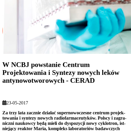
W NCBJ powstanie Centrum
Projektowania i Syntezy nowych leków
antynowotworowych - CERAD
23-05-2017
Za trzy la­ta za­cznie dzia­łać su­per­no­wo­cze­sne cen­trum pro­jek­
to­wa­nia i syn­te­zy no­wych ra­dio­far­ma­ceu­ty­ków. Pol­scy i za­gra­
nicz­ni na­ukow­cy bę­dą mie­li do dys­po­zy­cji no­wy cy­klo­tron, ist­
nie­ją­cy re­ak­tor Ma­ria, kom­pleks la­bo­ra­to­riów ba­daw­czych