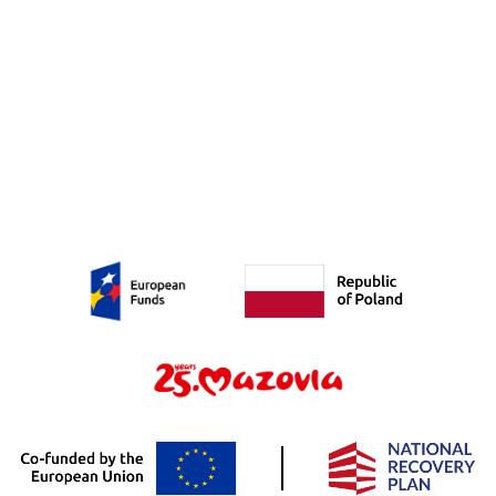
zgody, za jaką zostanie potraktowane
ich przekazanie.
Pełna treść klauzuli informacyjnej z art.
13 RODO dostępna jest pod adresem:
https://www.ncbj.gov.pl/klauzula-
informacyjna-o-przetwarzaniu-danych-
os…