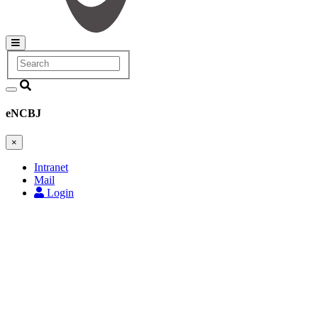
Search
Main
navigation
eNCBJ
×
Intranet
Mail
Login