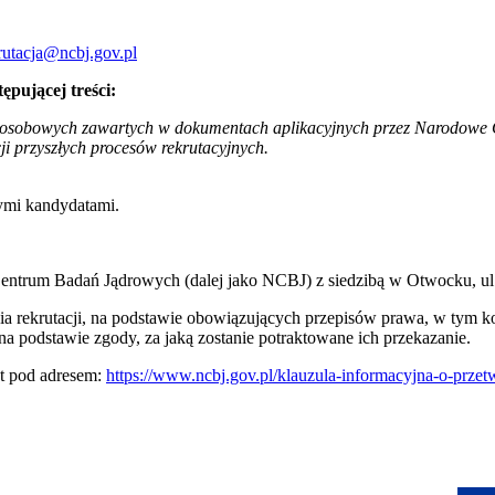
rutacja@ncbj.gov.pl
ępującej treści:
osobowych zawartych w dokumentach aplikacyjnych przez Narodowe C
cji przyszłych procesów rekrutacyjnych.
nymi kandydatami.
ntrum Badań Jądrowych (dalej jako NCBJ) z siedzibą w Otwocku, ul.
a rekrutacji, na podstawie obowiązujących przepisów prawa, w tym 
a podstawie zgody, za jaką zostanie potraktowane ich przekazanie.
st pod adresem:
https://www.ncbj.gov.pl/klauzula-informacyjna-o-prz