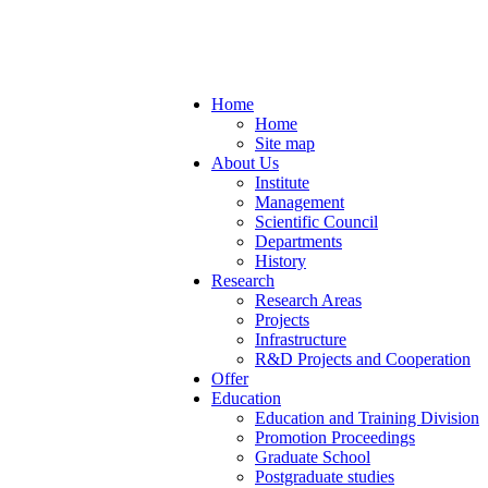
Home
Home
Site map
About Us
Institute
Management
Scientific Council
Departments
History
Research
Research Areas
Projects
Infrastructure
R&D Projects and Cooperation
Offer
Education
Education and Training Division
Promotion Proceedings
Graduate School
Postgraduate studies