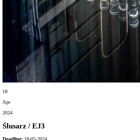
18
Apr
2024
Ślusarz / EJ3
Deadline:
18-05-2024