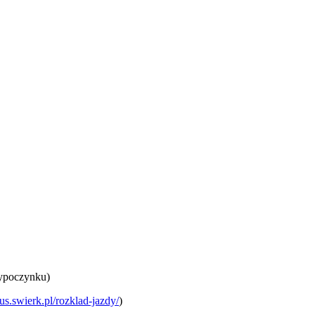
wypoczynku)
bus.swierk.pl/rozklad-jazdy/
)