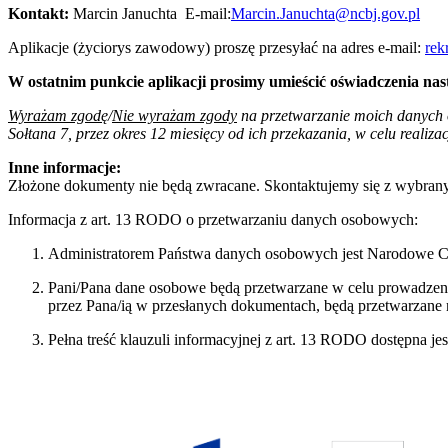
Kontakt:
Marcin Januchta E-mail:
Marcin.Januchta@ncbj.gov.pl
Aplikacje (życiorys zawodowy) proszę przesyłać na adres e-mail:
rek
W ostatnim punkcie aplikacji prosimy umieścić oświadczenia nast
Wyrażam zgodę
/
Nie wyrażam zgody
na przetwarzanie moich danych 
Sołtana 7, przez okres 12 miesięcy od ich przekazania, w celu realiza
Inne informacje:
Złożone dokumenty nie będą zwracane. Skontaktujemy się z wybra
Informacja z art. 13 RODO o przetwarzaniu danych osobowych:
Administratorem Państwa danych osobowych jest Narodowe Ce
Pani/Pana dane osobowe będą przetwarzane w celu prowadzeni
przez Pana/ią w przesłanych dokumentach, będą przetwarzane n
Pełna treść klauzuli informacyjnej z art. 13 RODO dostępna je