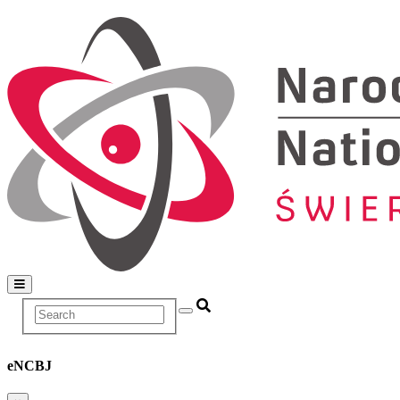
Search
Main
navigation
eNCBJ