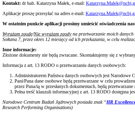
Kontakt:
dr hab. Katarzyna Małek, e-mail:
Katarzyna.Malek@ncbj.g
Aplikacje proszę przesyłać na adres e-mail:
Katarzyna.Malek@ncbj.g
W ostatnim punkcie aplikacji prosimy umieścić oświadczenia nast
Wyrażam zgodę
/
Nie wyrażam zgody
na przetwarzanie moich danych 
Sołtana 7, przez okres 12 miesięcy od ich przekazania, w celu realiza
Inne informacje:
Złożone dokumenty nie będą zwracane. Skontaktujemy się z wybran
Informacja z art. 13 RODO o przetwarzaniu danych osobowych:
Administratorem Państwa danych osobowych jest Narodowe Ce
Pani/Pana dane osobowe będą przetwarzane w celu prowadzeni
przez Pana/ią w przesłanych dokumentach, będą przetwarzane n
Pełna treść klauzuli informacyjnej z art. 13 RODO dostępna je
Narodowe Centrum Badań Jądrowych posiada znak “
HR Excellence
Research Performing Organisations)