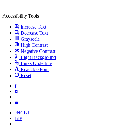
Open
toolbar
Accessibility Tools
Increase Text
Decrease Text
Grayscale
High Contrast
Negative Contrast
Light Background
Links Underline
Readable Font
Reset
Skip
to
main
content
eNCBJ
BIP