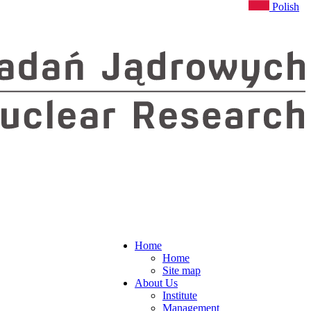
Polish
Home
Home
Site map
About Us
Institute
Management