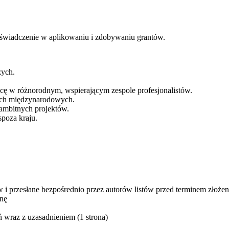
wiadczenie w aplikowaniu i zdobywaniu grantów.
zych.
acę w różnorodnym, wspierającym zespole profesjonalistów.
jach międzynarodowych.
 ambitnych projektów.
poza kraju.
i przesłane bezpośrednio przez autorów listów przed terminem złożeni
nę
 wraz z uzasadnieniem (1 strona)