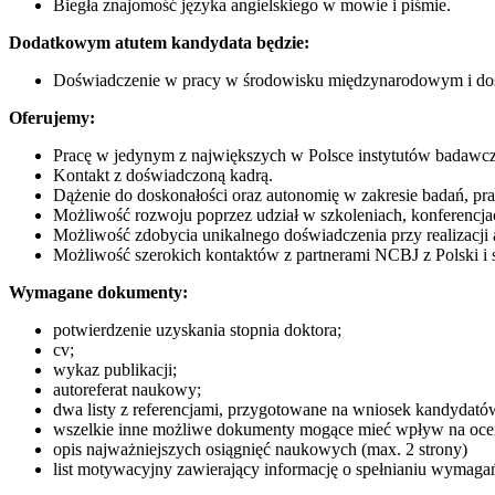
Biegła znajomość języka angielskiego w mowie i piśmie.
Dodatkowym atutem kandydata będzie:
Doświadczenie w pracy w środowisku międzynarodowym i doś
Oferujemy:
Pracę w jedynym z największych w Polsce instytutów badawc
Kontakt z doświadczoną kadrą.
Dążenie do doskonałości oraz autonomię w zakresie badań, pr
Możliwość rozwoju poprzez udział w szkoleniach, konferenc
Możliwość zdobycia unikalnego doświadczenia przy realizacji
Możliwość szerokich kontaktów z partnerami NCBJ z Polski i s
Wymagane dokumenty:
potwierdzenie uzyskania stopnia doktora;
cv;
wykaz publikacji;
autoreferat naukowy;
dwa listy z referencjami, przygotowane na wniosek kandydatów 
wszelkie inne możliwe dokumenty mogące mieć wpływ na oce
opis najważniejszych osiągnięć naukowych (max. 2 strony)
list motywacyjny zawierający informację o spełnianiu wymagań