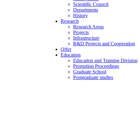
Scientific Council
Departments
History
Research
Research Areas
Projects
Infrastructure
R&D Projects and Cooperation
Offer
Education
Education and Training Division
Promotion Proceedings
Graduate School
Postgraduate studies