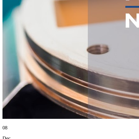
08
Dec