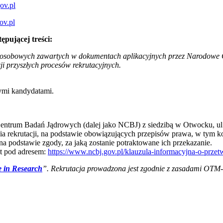
ov.pl
ov.pl
ępującej treści:
osobowych zawartych w dokumentach aplikacyjnych przez Narodowe C
cji przyszłych procesów rekrutacyjnych.
ymi kandydatami.
ntrum Badań Jądrowych (dalej jako NCBJ) z siedzibą w Otwocku, ul.
a rekrutacji, na podstawie obowiązujących przepisów prawa, w tym 
a podstawie zgody, za jaką zostanie potraktowane ich przekazanie.
st pod adresem:
https://www.ncbj.gov.pl/klauzula-informacyjna-o-prz
 in Research
”. Rekrutacja prowadzona jest zgodnie z zasadami OTM-R