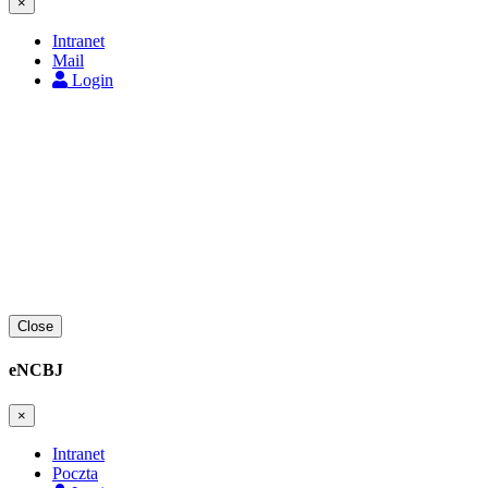
×
Intranet
Mail
Login
Close
eNCBJ
×
Intranet
Poczta