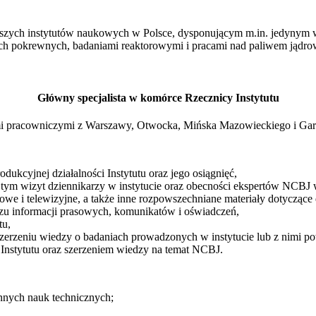
zych instytutów naukowych w Polsce, dysponującym m.in. jedynym 
ch pokrewnych, badaniami reaktorowymi i pracami nad paliwem jądrow
Główny specjalista
w komórce
Rzecznicy Instytutu
i pracowniczymi z Warszawy, Otwocka, Mińska Mazowieckiego i Gar
ukcyjnej działalności Instytutu oraz jego osiągnięć,
ym wizyt dziennikarzy w instytucie oraz obecności ekspertów NCBJ
we i telewizyjne, a także inne rozpowszechniane materiały dotyczące d
u informacji prasowych, komunikatów i oświadczeń,
tu,
szerzeniu wiedzy o badaniach prowadzonych w instytucie lub z nimi p
 Instytutu oraz szerzeniem wiedzy na temat NCBJ.
innych nauk technicznych;