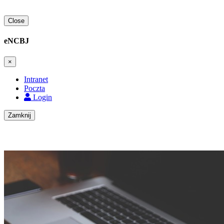
Close
eNCBJ
×
Intranet
Poczta
Login
Zamknij