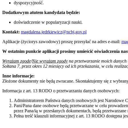
dyspozycyjność.
Dodatkowym atutem kandydata będzie:
doświadczenie w popularyzacji nauki.
Kontakt:
magdalena.jedrkiewicz@ncbj.gov.pl
Aplikacje (życiorys zawodowy) proszę przesyłać na adres e-mail:
mag
W ostatnim punkcie aplikacji prosimy umieścić oświadczenia nast
Wyrażam zgodę
/
Nie wyrażam zgody
na przetwarzanie moich danych 
Sołtana 7, przez okres 12 miesięcy od ich przekazania, w celu realiza
Inne informacje:
Złożone dokumenty nie będą zwracane. Skontaktujemy się z wybran
Informacja z art. 13 RODO o przetwarzaniu danych osobowych:
Administratorem Państwa danych osobowych jest Narodowe Ce
Pani/Pana dane osobowe będą przetwarzane w celu prowadzeni
przez Pana/ią w przesłanych dokumentach, będą przetwarzane n
Pełna treść klauzuli informacyjnej z art. 13 RODO dostępna je