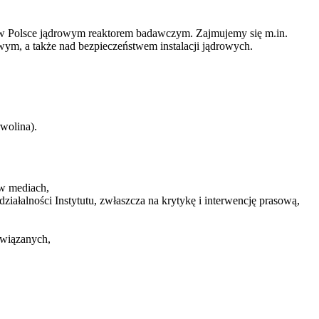
w Polsce jądrowym reaktorem badawczym. Zajmujemy się m.in.
ym, a także nad bezpieczeństwem instalacji jądrowych.
wolina).
 w mediach,
ziałalności Instytutu, zwłaszcza na krytykę i interwencję prasową,
owiązanych,