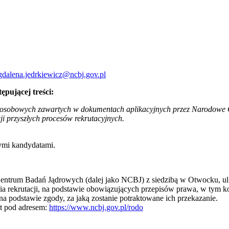
dalena.jedrkiewicz@ncbj.gov.pl
ępującej treści:
osobowych zawartych w dokumentach aplikacyjnych przez Narodowe C
cji przyszłych procesów rekrutacyjnych.
ymi kandydatami.
ntrum Badań Jądrowych (dalej jako NCBJ) z siedzibą w Otwocku, ul.
a rekrutacji, na podstawie obowiązujących przepisów prawa, w tym 
a podstawie zgody, za jaką zostanie potraktowane ich przekazanie.
st pod adresem:
https://www.ncbj.gov.pl/rodo