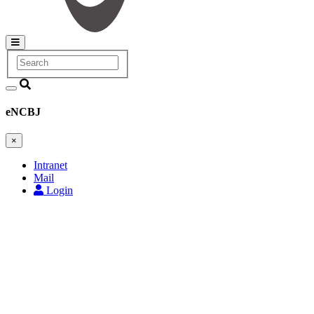
Search
Main
navigation
eNCBJ
×
Intranet
Mail
Login