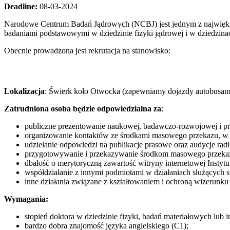
Deadline:
08-03-2024
Narodowe Centrum Badań Jądrowych (NCBJ) jest jednym z najwięks
badaniami podstawowymi w dziedzinie fizyki jądrowej i w dziedzina
Obecnie prowadzona jest rekrutacja na stanowisko:
Lokalizacja
: Świerk koło Otwocka (zapewniamy dojazdy autobusam
Zatrudniona osoba będzie odpowiedzialna za
:
publiczne prezentowanie naukowej, badawczo-rozwojowej i prod
organizowanie kontaktów ze środkami masowego przekazu, w t
udzielanie odpowiedzi na publikacje prasowe oraz audycje radio
przygotowywanie i przekazywanie środkom masowego przekaz
dbałość o merytoryczną zawartość witryny internetowej Instytu
współdziałanie z innymi podmiotami w działaniach służących 
inne działania związane z kształtowaniem i ochroną wizerunku
Wymagania:
stopień doktora w dziedzinie fizyki, badań materiałowych lub 
bardzo dobra znajomość języka angielskiego (C1);