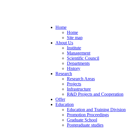
Home
Home
Site map
About Us
Institute
Management
Scientific Council
Departments
History
Research
Research Areas
Projects
Infrastructure
R&D Projects and Cooperation
Offer
Education
Education and Training Division
Promotion Proceedings
Graduate School
Postgraduate studies