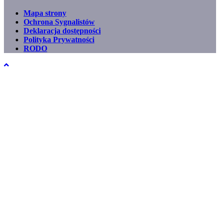
Mapa strony
Ochrona Sygnalistów
Footer
Deklaracja dostępności
menu
Polityka Prywatności
RODO