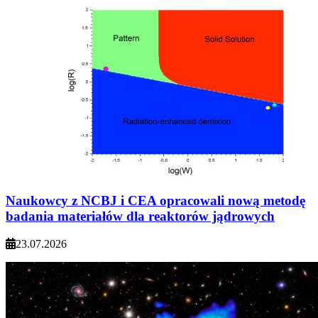
Naukowcy z NCBJ i CEA opracowali nową metodę
badania materiałów dla reaktorów jądrowych
23.07.2026