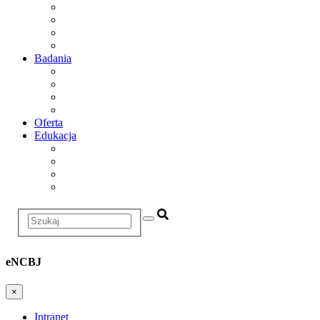
Dyrekcja
Rada Naukowa
Departamenty i zakłady badawcze
Historia
Badania
Obszary badawcze
Projekty
Infrastruktura
Dział Badań i Współpracy
Oferta
Edukacja
Dział Edukacji i Szkoleń
Postępowania Awansowe
Szkoła doktorska
Studia podyplomowe
Szukaj
eNCBJ
×
Intranet