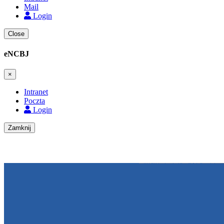
Mail
Login
Close
eNCBJ
×
Intranet
Poczta
Login
Zamknij