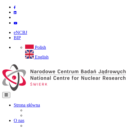
Przejdź
do
treści
eNCBJ
BIP
Polish
English
Strona główna
Strona główna
Main
Mapa strony
navigation
O nas
Instytut