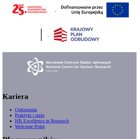
Kariera
Ogłoszenia
Praktyki i staże
HR Excellence in Research
Welcome Point