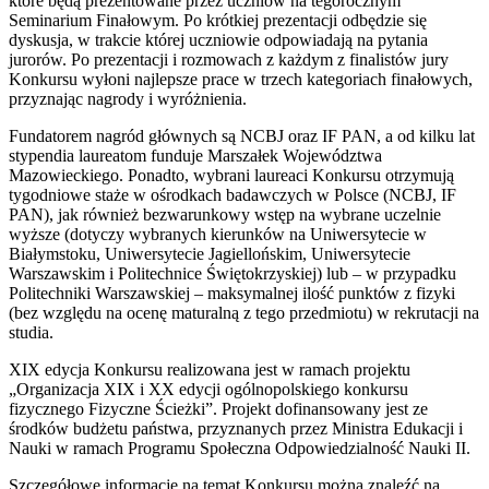
które będą prezentowane przez uczniów na tegorocznym
Seminarium Finałowym. Po krótkiej prezentacji odbędzie się
dyskusja, w trakcie której uczniowie odpowiadają na pytania
jurorów. Po prezentacji i rozmowach z każdym z finalistów jury
Konkursu wyłoni najlepsze prace w trzech kategoriach finałowych,
przyznając nagrody i wyróżnienia.
Fundatorem nagród głównych są NCBJ oraz IF PAN, a od kilku lat
stypendia laureatom funduje Marszałek Województwa
Mazowieckiego. Ponadto, wybrani laureaci Konkursu otrzymują
tygodniowe staże w ośrodkach badawczych w Polsce (NCBJ, IF
PAN), jak również bezwarunkowy wstęp na wybrane uczelnie
wyższe (dotyczy wybranych kierunków na Uniwersytecie w
Białymstoku, Uniwersytecie Jagiellońskim, Uniwersytecie
Warszawskim i Politechnice Świętokrzyskiej) lub – w przypadku
Politechniki Warszawskiej – maksymalnej ilość punktów z fizyki
(bez względu na ocenę maturalną z tego przedmiotu) w rekrutacji na
studia.
XIX edycja Konkursu realizowana jest w ramach projektu
„Organizacja XIX i XX edycji ogólnopolskiego konkursu
fizycznego Fizyczne Ścieżki”. Projekt dofinansowany jest ze
środków budżetu państwa, przyznanych przez Ministra Edukacji i
Nauki w ramach Programu Społeczna Odpowiedzialność Nauki II.
Szczegółowe informacje na temat Konkursu można znaleźć na