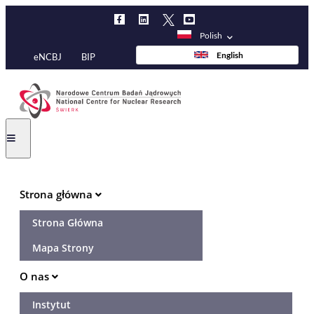
Przejdź
do
treści
Polish
English
eNCBJ
BIP
Main
Strona główna
navigation
Strona Główna
Mapa Strony
O nas
Instytut