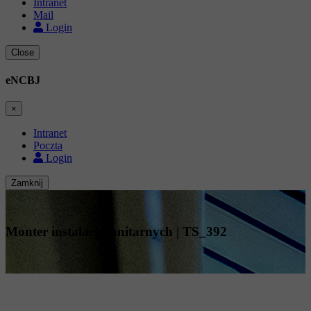
Intranet
Mail
Login
Close
eNCBJ
×
Intranet
Poczta
Login
Zamknij
Monter instalacji sanitarnych | TS_392