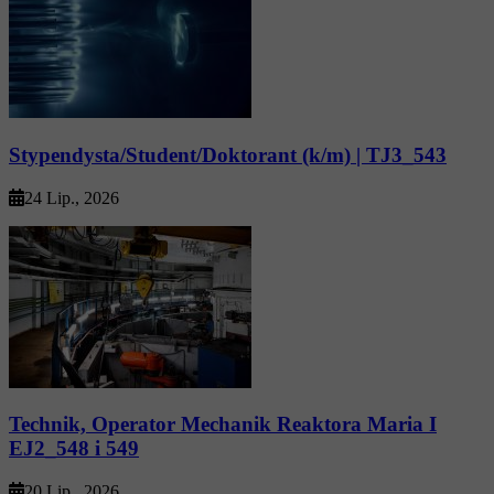
Stypendysta/Student/Doktorant (k/m) | TJ3_543
24 Lip., 2026
Technik, Operator Mechanik Reaktora Maria I
EJ2_548 i 549
20 Lip., 2026