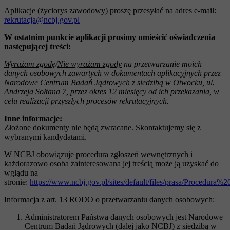
Aplikacje (życiorys zawodowy) proszę przesyłać na adres e-mail:
rekrutacja@ncbj.gov.pl
W ostatnim punkcie aplikacji prosimy umieścić oświadczenia
następującej treści:
Wyrażam zgodę
/
Nie wyrażam zgody
na przetwarzanie moich
danych osobowych zawartych w dokumentach aplikacyjnych przez
Narodowe Centrum Badań Jądrowych z siedzibą w Otwocku, ul.
Andrzeja Sołtana 7, przez okres 12 miesięcy od ich przekazania, w
celu realizacji przyszłych procesów rekrutacyjnych.
Inne informacje:
Złożone dokumenty nie będą zwracane. Skontaktujemy się z
wybranymi kandydatami.
W NCBJ obowiązuje procedura zgłoszeń wewnętrznych i
każdorazowo osoba zainteresowana jej treścią może ją uzyskać do
wglądu na
stronie:
https://www.ncbj.gov.pl/sites/default/files/prasa/P
Informacja z art. 13 RODO o przetwarzaniu danych osobowych:
Administratorem Państwa danych osobowych jest Narodowe
Centrum Badań Jądrowych (dalej jako NCBJ) z siedzibą w