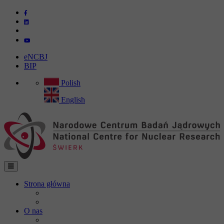
Przejdź
do
treści
eNCBJ
BIP
Polish
English
Strona główna
Strona główna
Main
Mapa strony
navigation
O nas
Instytut