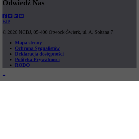
Odwiedź Nas
BIP
© 2026 NCBJ, 05-400 Otwock-Świerk, ul. A. Sołtana 7
Mapa strony
Ochrona Sygnalistów
Footer
Deklaracja dostępności
menu
Polityka Prywatności
RODO