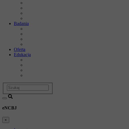
Dyrekcja
Rada Naukowa
Departamenty i zakłady badawcze
Historia
Badania
Obszary badawcze
Projekty
Infrastruktura
Dział Badań i Współpracy
Oferta
Edukacja
Dział Edukacji i Szkoleń
Postępowania Awansowe
Szkoła doktorska
Studia podyplomowe
Szukaj
eNCBJ
×