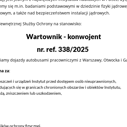
y się m.in. badaniami podstawowymi w dziedzinie fizyki jądrowe
owym, a także nad bezpieczeństwem instalacji jądrowych.
Wewnętrznej Służby Ochrony na stanowisko:
Wartownik - konwojent
nr. ref. 338/2025
niamy dojazdy autobusami pracowniczymi z Warszawy, Otwocka i Ga
na za
:
szczeń i urządzeń Instytut przed dostępem osób nieuprawnionych,
ujących się w granicach chronionych obszarów i obiektów Instytutu,
eżą, zniszczeniem lub uszkodzeniem,
ików ochrony fizycznej,