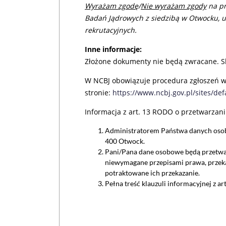
Wyrażam zgodę
/
Nie wyrażam zgody
na pr
Badań Jądrowych z siedzibą w Otwocku, ul.
rekrutacyjnych.
Inne informacje:
Złożone dokumenty nie będą zwracane. S
W NCBJ obowiązuje procedura zgłoszeń we
stronie:
https://www.ncbj.gov.pl/sites
Informacja z art. 13 RODO o przetwarzan
Administratorem Państwa danych osobo
400 Otwock.
Pani/Pana dane osobowe będą przetwar
niewymagane przepisami prawa, przeka
potraktowane ich przekazanie.
Pełna treść klauzuli informacyjnej z 