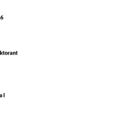
56
ktorant
 I