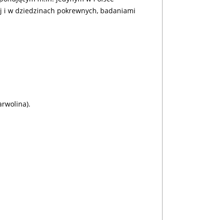
j i w dziedzinach pokrewnych, badaniami
rwolina).