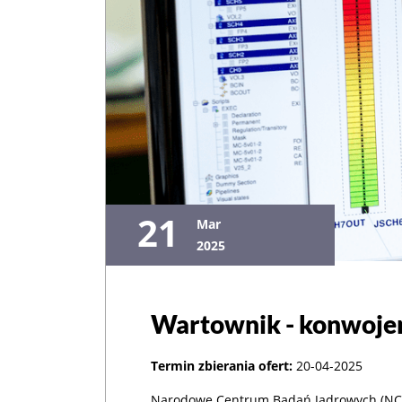
21
Mar
2025
Wartownik - konwoje
Termin zbierania ofert:
20-04-2025
Narodowe Centrum Badań Jądrowych (NCBJ