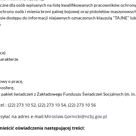
giczne dla osób wpisanych na listę kwalifikowanych pracowników ochrony 
ochrony osób i mienia broni palnej bojowej oraz pistoletów maszynowyc
sie dostępu do informacji niejawnych oznaczonych klauzulą "TAJNE" lub
a
ce)
arakterze
owy o pracę,
mosferę,
pakiet świadczeń z Zakładowego Funduszu Świadczeń Socjalnych (m. in
 tel.: (22) 273 10 52, (22) 273 10 54, (22) 273 10 56
syłać na adres e-mail:
Miroslaw.Gornicki@ncbj.gov.pl
ieścić oświadczenia następującej treści: