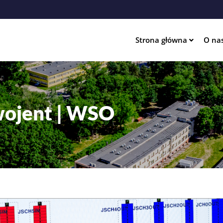
Strona główna
O na
ation
wojent | WSO