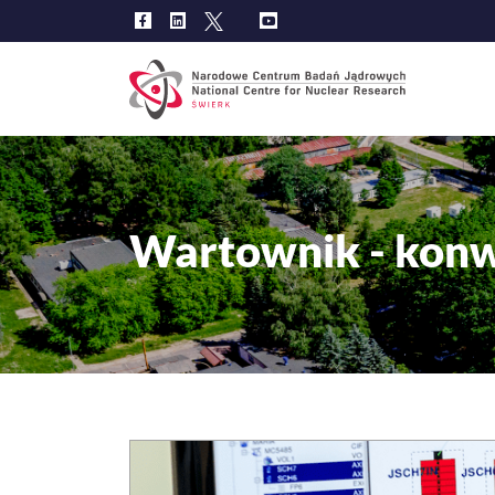
Przejdź
do
Main
treści
navig
Wartownik - kon