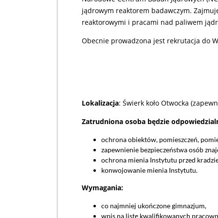
jądrowym reaktorem badawczym. Zajmujem
reaktorowymi i pracami nad paliwem jądr
Obecnie prowadzona jest rekrutacja do 
Lokalizacja
: Świerk koło Otwocka (zapew
Zatrudniona osoba będzie odpowiedzial
ochrona obiektów, pomieszczeń, pomie
zapewnienie bezpieczeństwa osób znajd
ochrona mienia Instytutu przed kradzi
konwojowanie mienia Instytutu.
Wymagania:
co najmniej ukończone gimnazjum,
wpis na listę kwalifikowanych pracown