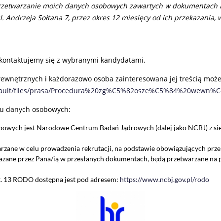
zetwarzanie moich danych osobowych zawartych w dokumentach 
 Andrzeja Sołtana 7, przez okres 12 miesięcy od ich przekazania, w
kontaktujemy się z wybranymi kandydatami.
wnętrznych i każdorazowo osoba zainteresowana jej treścią może
/default/files/prasa/Procedura%20zg%C5%82osze%C5%84%20wewn
iu danych osobowych:
wych jest Narodowe Centrum Badań Jądrowych (dalej jako NCBJ) z siedz
zane w celu prowadzenia rekrutacji, na podstawie obowiązujących prz
zane przez Pana/ią w przesłanych dokumentach, będą przetwarzane na po
art. 13 RODO dostępna jest pod adresem:
https://www.ncbj.gov.pl/rodo