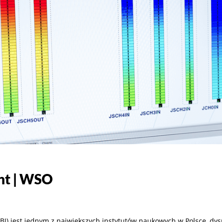
nt | WSO
) jest jednym z największych instytutów naukowych w Polsce, dy