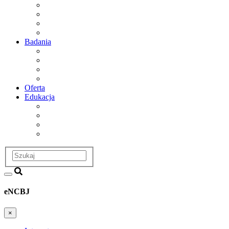
Dyrekcja
Rada Naukowa
Departamenty i zakłady badawcze
Historia
Badania
Obszary badawcze
Projekty
Infrastruktura
Dział Badań i Współpracy
Oferta
Edukacja
Dział Edukacji i Szkoleń
Postępowania Awansowe
Szkoła doktorska
Studia podyplomowe
Szukaj
eNCBJ
×