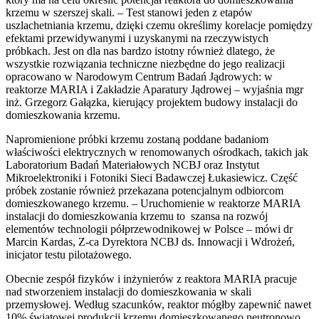
krzemu w szerszej skali. – Test stanowi jeden z etapów
uszlachetniania krzemu, dzięki czemu określimy korelacje pomiędzy
efektami przewidywanymi i uzyskanymi na rzeczywistych
próbkach. Jest on dla nas bardzo istotny również dlatego, że
wszystkie rozwiązania techniczne niezbędne do jego realizacji
opracowano w Narodowym Centrum Badań Jądrowych: w
reaktorze MARIA i Zakładzie Aparatury Jądrowej – wyjaśnia mgr
inż. Grzegorz Gałązka, kierujący projektem budowy instalacji do
domieszkowania krzemu.
Napromienione próbki krzemu zostaną poddane badaniom
właściwości elektrycznych w renomowanych ośrodkach, takich jak
Laboratorium Badań Materiałowych NCBJ oraz Instytut
Mikroelektroniki i Fotoniki Sieci Badawczej Łukasiewicz. Część
próbek zostanie również przekazana potencjalnym odbiorcom
domieszkowanego krzemu. – Uruchomienie w reaktorze MARIA
instalacji do domieszkowania krzemu to szansa na rozwój
elementów technologii półprzewodnikowej w Polsce – mówi dr
Marcin Kardas, Z-ca Dyrektora NCBJ ds. Innowacji i Wdrożeń,
inicjator testu pilotażowego.
Obecnie zespół fizyków i inżynierów z reaktora MARIA pracuje
nad stworzeniem instalacji do domieszkowania w skali
przemysłowej. Według szacunków, reaktor mógłby zapewnić nawet
10% światowej produkcji krzemu domieszkowanego neutronowo.