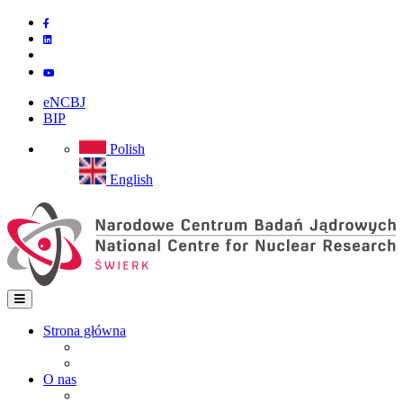
Przejdź
do
treści
eNCBJ
BIP
Polish
English
Strona główna
Strona główna
Main
Mapa strony
navigation
O nas
Instytut