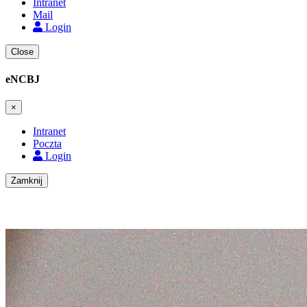
Intranet
Mail
Login
Close
eNCBJ
×
Intranet
Poczta
Login
Zamknij