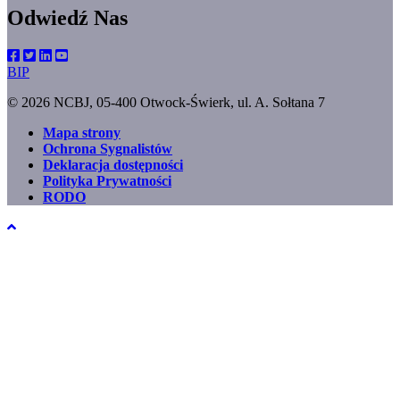
Odwiedź Nas
BIP
© 2026 NCBJ, 05-400 Otwock-Świerk, ul. A. Sołtana 7
Mapa strony
Ochrona Sygnalistów
Footer
Deklaracja dostępności
menu
Polityka Prywatności
RODO