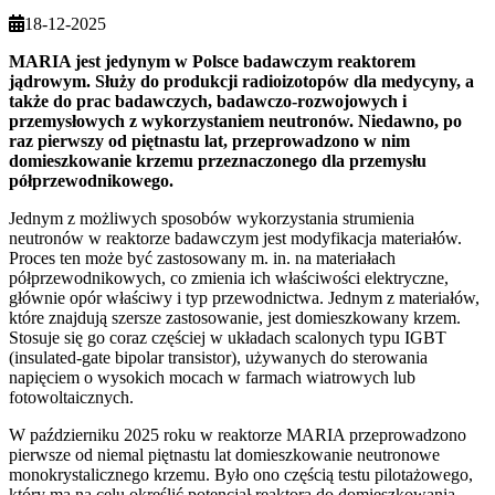
18-12-2025
MARIA jest jedynym w Polsce badawczym reaktorem
jądrowym. Służy do produkcji radioizotopów dla medycyny, a
także do prac badawczych, badawczo-rozwojowych i
przemysłowych z wykorzystaniem neutronów. Niedawno, po
raz pierwszy od piętnastu lat, przeprowadzono w nim
domieszkowanie krzemu przeznaczonego dla przemysłu
półprzewodnikowego.
Jednym z możliwych sposobów wykorzystania strumienia
neutronów w reaktorze badawczym jest modyfikacja materiałów.
Proces ten może być zastosowany m. in. na materiałach
półprzewodnikowych, co zmienia ich właściwości elektryczne,
głównie opór właściwy i typ przewodnictwa. Jednym z materiałów,
które znajdują szersze zastosowanie, jest domieszkowany krzem.
Stosuje się go coraz częściej w układach scalonych typu IGBT
(insulated-gate bipolar transistor), używanych do sterowania
napięciem o wysokich mocach w farmach wiatrowych lub
fotowoltaicznych.
W październiku 2025 roku w reaktorze MARIA przeprowadzono
pierwsze od niemal piętnastu lat domieszkowanie neutronowe
monokrystalicznego krzemu. Było ono częścią testu pilotażowego,
który ma na celu określić potencjał reaktora do domieszkowania