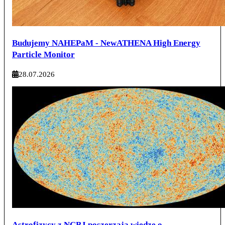
Budujemy NAHEPaM - NewATHENA High Energy
Particle Monitor
28.07.2026
Astrofizycy z NCBJ poszerzają wiedzę o