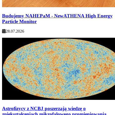
Budujemy NAHEPaM - NewATHENA High Energy
Particle Monitor
28.07.2026
Astrofizycy z NCBJ poszerzają wiedzę o
zniekształceniach mikrofalowego promieniowania