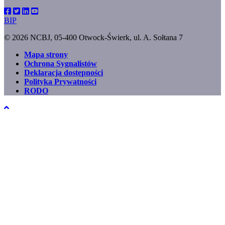
BIP
© 2026 NCBJ, 05-400 Otwock-Świerk, ul. A. Sołtana 7
Mapa strony
Ochrona Sygnalistów
Footer
Deklaracja dostępności
menu
Polityka Prywatności
RODO