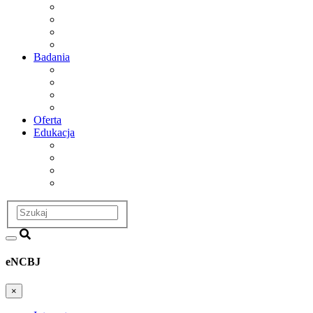
Dyrekcja
Rada Naukowa
Departamenty i zakłady badawcze
Historia
Badania
Obszary badawcze
Projekty
Infrastruktura
Dział Badań i Współpracy
Oferta
Edukacja
Dział Edukacji i Szkoleń
Postępowania Awansowe
Szkoła doktorska
Studia podyplomowe
Szukaj
eNCBJ
×