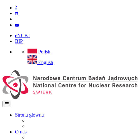
Przejdź
do
treści
eNCBJ
BIP
Polish
English
Strona główna
Strona główna
Main
Mapa strony
navigation
O nas
Instytut