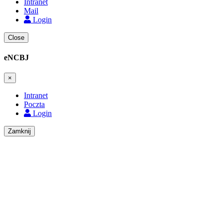
Intranet
Mail
Login
Close
eNCBJ
×
Intranet
Poczta
Login
Zamknij