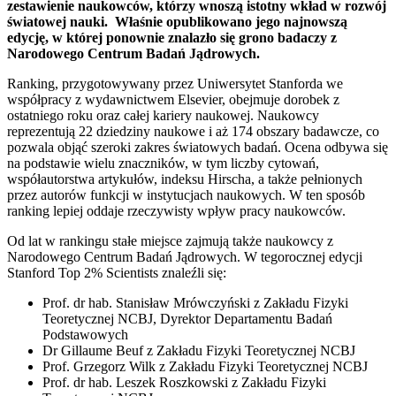
zestawienie naukowców, którzy wnoszą istotny wkład w rozwój
światowej nauki. Właśnie opublikowano jego najnowszą
edycję, w której ponownie znalazło się grono badaczy z
Narodowego Centrum Badań Jądrowych.
Ranking, przygotowywany przez Uniwersytet Stanforda we
współpracy z wydawnictwem Elsevier, obejmuje dorobek z
ostatniego roku oraz całej kariery naukowej. Naukowcy
reprezentują 22 dziedziny naukowe i aż 174 obszary badawcze, co
pozwala objąć szeroki zakres światowych badań. Ocena odbywa się
na podstawie wielu znaczników, w tym liczby cytowań,
współautorstwa artykułów, indeksu Hirscha, a także pełnionych
przez autorów funkcji w instytucjach naukowych. W ten sposób
ranking lepiej oddaje rzeczywisty wpływ pracy naukowców.
Od lat w rankingu stałe miejsce zajmują także naukowcy z
Narodowego Centrum Badań Jądrowych. W tegorocznej edycji
Stanford Top 2% Scientists znaleźli się:
Prof. dr hab. Stanisław Mrówczyński z Zakładu Fizyki
Teoretycznej NCBJ, Dyrektor Departamentu Badań
Podstawowych
Dr Gillaume Beuf z Zakładu Fizyki Teoretycznej NCBJ
Prof. Grzegorz Wilk z Zakładu Fizyki Teoretycznej NCBJ
Prof. dr hab. Leszek Roszkowski z Zakładu Fizyki