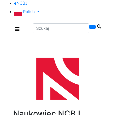
Przejdź
eNCBJ
do
Polish
treści
Szukaj
Naukowiec NCBJ