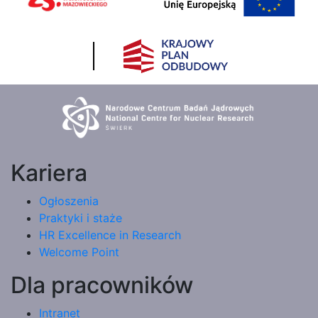
Kariera
Ogłoszenia
Praktyki i staże
HR Excellence in Research
Welcome Point
Dla pracowników
Intranet