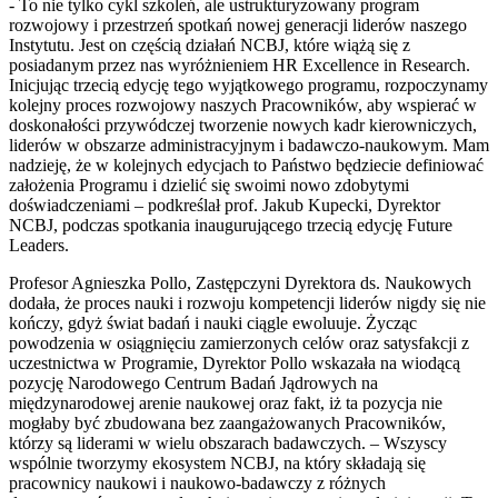
- To nie tylko cykl szkoleń, ale ustrukturyzowany program
rozwojowy i przestrzeń spotkań nowej generacji liderów naszego
Instytutu. Jest on częścią działań NCBJ, które wiążą się z
posiadanym przez nas wyróżnieniem HR Excellence in Research.
Inicjując trzecią edycję tego wyjątkowego programu, rozpoczynamy
kolejny proces rozwojowy naszych Pracowników, aby wspierać w
doskonałości przywódczej tworzenie nowych kadr kierowniczych,
liderów w obszarze administracyjnym i badawczo-naukowym. Mam
nadzieję, że w kolejnych edycjach to Państwo będziecie definiować
założenia Programu i dzielić się swoimi nowo zdobytymi
doświadczeniami – podkreślał prof. Jakub Kupecki, Dyrektor
NCBJ, podczas spotkania inaugurującego trzecią edycję Future
Leaders.
Profesor Agnieszka Pollo, Zastępczyni Dyrektora ds. Naukowych
dodała, że proces nauki i rozwoju kompetencji liderów nigdy się nie
kończy, gdyż świat badań i nauki ciągle ewoluuje. Życząc
powodzenia w osiągnięciu zamierzonych celów oraz satysfakcji z
uczestnictwa w Programie, Dyrektor Pollo wskazała na wiodącą
pozycję Narodowego Centrum Badań Jądrowych na
międzynarodowej arenie naukowej oraz fakt, iż ta pozycja nie
mogłaby być zbudowana bez zaangażowanych Pracowników,
którzy są liderami w wielu obszarach badawczych. – Wszyscy
wspólnie tworzymy ekosystem NCBJ, na który składają się
pracownicy naukowi i naukowo-badawczy z różnych