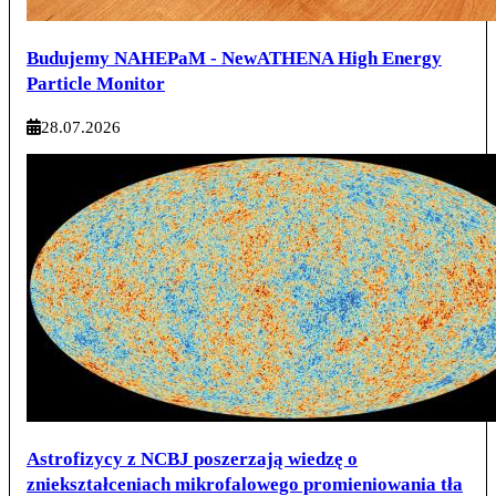
Budujemy NAHEPaM - NewATHENA High Energy
Particle Monitor
28.07.2026
Astrofizycy z NCBJ poszerzają wiedzę o
zniekształceniach mikrofalowego promieniowania tła