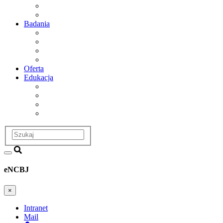
Departamenty i zakłady badawcze
Historia
Badania
Obszary badawcze
Projekty
Infrastruktura
Dział Badań i Współpracy
Oferta
Edukacja
Dział Edukacji i Szkoleń
Postępowania Awansowe
Szkoła doktorska
Studia podyplomowe
Szukaj
eNCBJ
×
Intranet
Mail