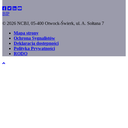
BIP
© 2026 NCBJ, 05-400 Otwock-Świerk, ul. A. Sołtana 7
Mapa strony
Ochrona Sygnalistów
Footer
Deklaracja dostępności
menu
Polityka Prywatności
RODO