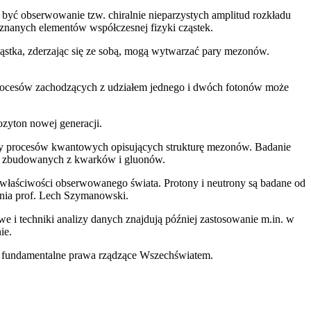
 być obserwowanie tzw. chiralnie nieparzystych amplitud rozkładu
anych elementów współczesnej fizyki cząstek.
ząstka, zderzając się ze sobą, mogą wytwarzać pary mezonów.
 procesów zachodzących z udziałem jednego i dwóch fotonów może
zyton nowej generacji.
y procesów kwantowych opisujących strukturę mezonów. Badanie
tek zbudowanych z kwarków i gluonów.
 właściwości obserwowanego świata. Protony i neutrony są badane od
aśnia prof. Lech Szymanowski.
 i techniki analizy danych znajdują później zastosowanie m.in. w
ie.
ć fundamentalne prawa rządzące Wszechświatem.