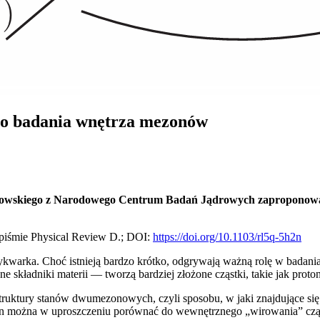
do badania wnętrza mezonów
anowskiego z Narodowego Centrum Badań Jądrowych zaproponow
piśmie Physical Review D.; DOI:
https://doi.org/10.1103/rl5q-5h2n
tykwarka. Choć istnieją bardzo krótko, odgrywają ważną rolę w badani
e składniki materii — tworzą bardziej złożone cząstki, takie jak prot
ruktury stanów dwumezonowych, czyli sposobu, w jaki znajdujące się w
in można w uproszczeniu porównać do wewnętrznego „wirowania” cząst