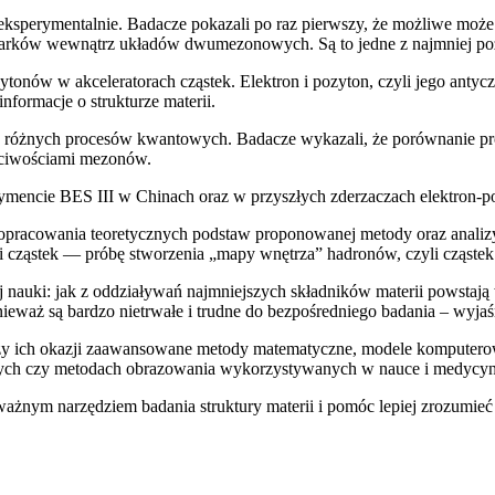
eksperymentalnie. Badacze pokazali po raz pierwszy, że możliwe może
rków wewnątrz układów dwumezonowych. Są to jedne z najmniej pozn
tonów w akceleratorach cząstek. Elektron i pozyton, czyli jego antyc
formacje o strukturze materii.
a się różnych procesów kwantowych. Badacze wykazali, że porównanie
ściwościami mezonów.
mencie BES III w Chinach oraz w przyszłych zderzaczach elektron-po
racowania teoretycznych podstaw proponowanej metody oraz analiz
yki cząstek — próbę stworzenia „mapy wnętrza” hadronów, czyli cząs
nauki: jak z oddziaływań najmniejszych składników materii powstają
onieważ są bardzo nietrwałe i trudne do bezpośredniego badania – wyj
zy ich okazji zaawansowane metody matematyczne, modele komputerowe
nych czy metodach obrazowania wykorzystywanych w nauce i medycyn
ażnym narzędziem badania struktury materii i pomóc lepiej zrozumie