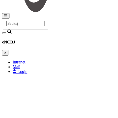
Szukaj
Main
navigation
eNCBJ
×
Intranet
Mail
Login