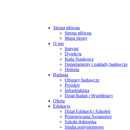
Strona główna
Strona główna
Mapa strony
O nas
Instytut
Dyrekcja
Rada Naukowa
Departamenty i zakłady badawcze
Historia
Badania
Obszary badawcze
Projekty
Infrastruktura
Dział Badań i Współpracy
Oferta
Edukacja
Dział Edukacji i Szkoleń
Postępowania Awansowe
Szkoła doktorska
Studia podyplomowe