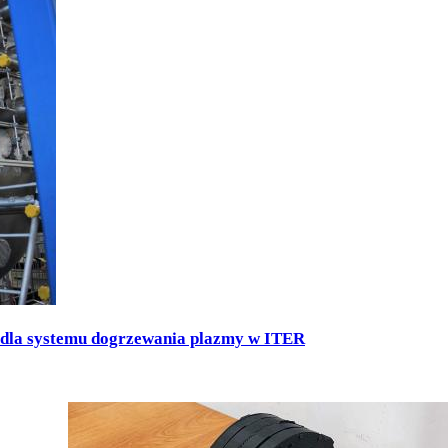
 dla systemu dogrzewania plazmy w ITER