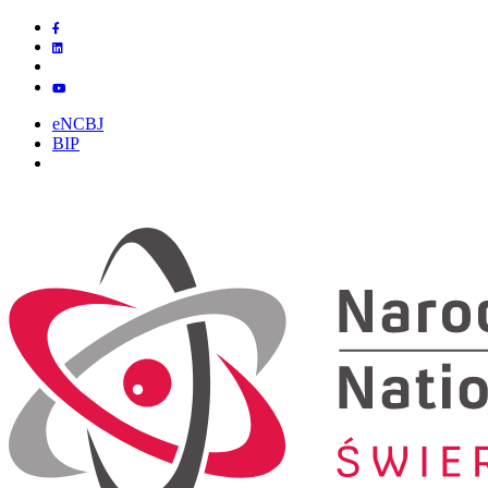
Przejdź
do
treści
eNCBJ
BIP