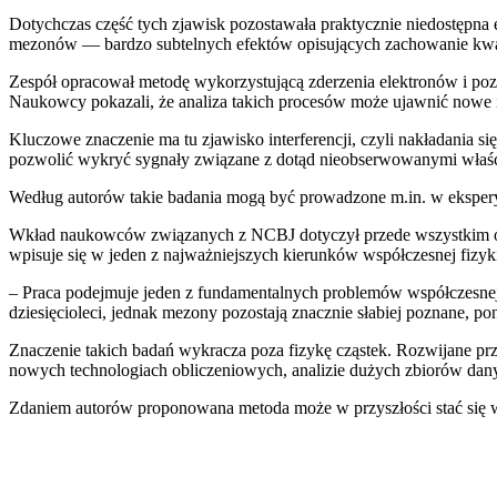
Dotychczas część tych zjawisk pozostawała praktycznie niedostępna 
mezonów — bardzo subtelnych efektów opisujących zachowanie kwa
Zespół opracował metodę wykorzystującą zderzenia elektronów i pozy
Naukowcy pokazali, że analiza takich procesów może ujawnić nowe in
Kluczowe znaczenie ma tu zjawisko interferencji, czyli nakładani
pozwolić wykryć sygnały związane z dotąd nieobserwowanymi wła
Według autorów takie badania mogą być prowadzone m.in. w ekspery
Wkład naukowców związanych z NCBJ dotyczył przede wszystkim op
wpisuje się w jeden z najważniejszych kierunków współczesnej fiz
– Praca podejmuje jeden z fundamentalnych problemów współczesnej 
dziesięcioleci, jednak mezony pozostają znacznie słabiej poznane, p
Znaczenie takich badań wykracza poza fizykę cząstek. Rozwijane pr
nowych technologiach obliczeniowych, analizie dużych zbiorów da
Zdaniem autorów proponowana metoda może w przyszłości stać się w