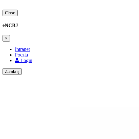
Close
eNCBJ
×
Intranet
Poczta
Login
Zamknij