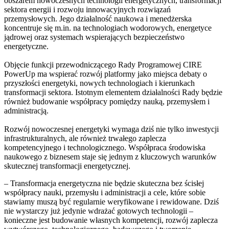
obszarem nowoczesnych technologii energetycznych, transformacji
sektora energii i rozwoju innowacyjnych rozwiązań
przemysłowych. Jego działalność naukowa i menedżerska
koncentruje się m.in. na technologiach wodorowych, energetyce
jądrowej oraz systemach wspierających bezpieczeństwo
energetyczne.
Objęcie funkcji przewodniczącego Rady Programowej CIRE
PowerUp ma wspierać rozwój platformy jako miejsca debaty o
przyszłości energetyki, nowych technologiach i kierunkach
transformacji sektora. Istotnym elementem działalności Rady będzie
również budowanie współpracy pomiędzy nauką, przemysłem i
administracją.
Rozwój nowoczesnej energetyki wymaga dziś nie tylko inwestycji
infrastrukturalnych, ale również trwałego zaplecza
kompetencyjnego i technologicznego. Współpraca środowiska
naukowego z biznesem staje się jednym z kluczowych warunków
skutecznej transformacji energetycznej.
– Transformacja energetyczna nie będzie skuteczna bez ścisłej
współpracy nauki, przemysłu i administracji a cele, które sobie
stawiamy muszą być regularnie weryfikowane i rewidowane. Dziś
nie wystarczy już jedynie wdrażać gotowych technologii –
konieczne jest budowanie własnych kompetencji, rozwój zaplecza