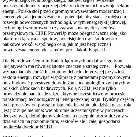
wytwórczego, technologicznego, badawczego i tworzenie
przestrzeni do merytorycznej debaty o kierunkach rozwoju sektora
energii. Polska stoi przed ogromnym wyzwaniem modernizacji
energetyki, ale jednocześnie ma potencjał, aby stać się miejscem
rozwoju nowoczesnych technologii, w tym energetyki jądrowej,
technologii wodorowych czy zaawansowanych systemów
przemysłowych. CIRE PowerUp może odegrać ważną rolę jako
platforma łącząca ekspertów, przedsiębiorców i środowisko
naukowe wokół wspólnego celu, jakim jest bezpieczna i
nowoczesna energetyka – mówi prof. Jakub Kupecki.
Dla Narodowe Centrum Badań Jądrowych udział w tego typu
inicjatywach ma również istotne znaczenie strategiczne. – Pozwala
wzmacniać obecność Instytutu w debacie dotyczącej przyszłości
sektora energii, rozwijać współpracę z partnerami przemysłowymi
oraz budować przestrzeń do wdrażania technologii rozwijanych w
polskich ośrodkach badawczych. Rolą NCBJ jest nie tylko
prowadzenie badań, ale także aktywne uczestnictwo w procesie
transformacji technologicznej i energetycznej kraju. Byliśmy częścią
tych procesów od początku istnienia Instytutu ale dzisiaj nasza rola
jest już zupełnie inna: wielokrotnie uczestniczymy w procesach
decyzyjnych, definiujemy założenia a następnie uczestniczymy w
działaniach na poziomie firm, sektorów ale i całej gospodarki –
podkreśla dyrektor NCBJ.