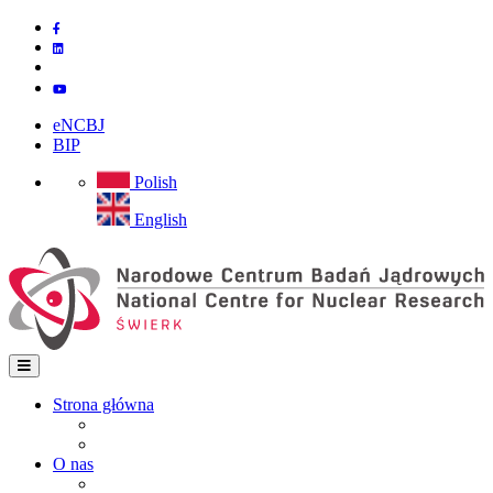
Przejdź
do
treści
eNCBJ
BIP
Polish
English
Strona główna
Strona główna
Main
Mapa strony
navigation
O nas
Instytut