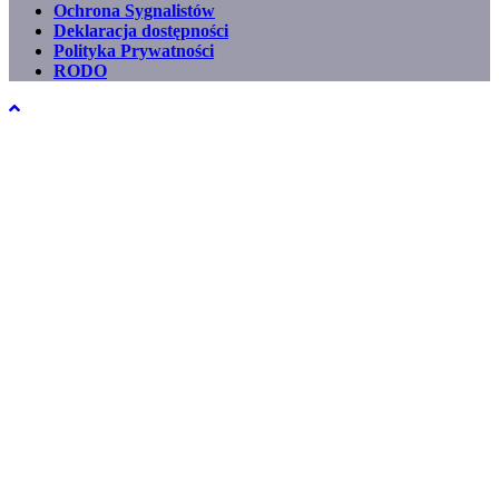
Ochrona Sygnalistów
Footer
Deklaracja dostępności
menu
Polityka Prywatności
RODO