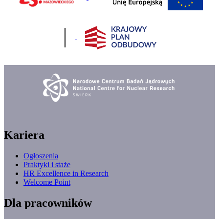
Kariera
Ogłoszenia
Praktyki i staże
HR Excellence in Research
Welcome Point
Dla pracowników