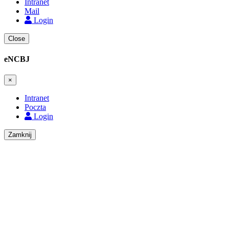
Intranet
Mail
Login
Close
eNCBJ
×
Intranet
Poczta
Login
Zamknij