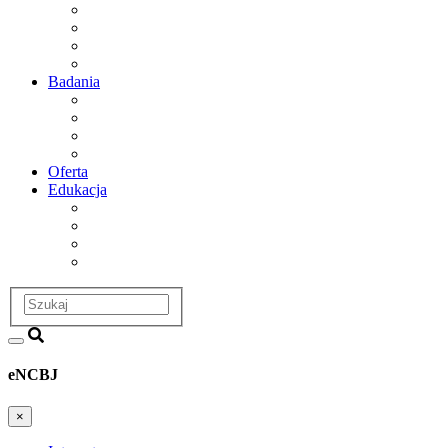
Dyrekcja
Rada Naukowa
Departamenty i zakłady badawcze
Historia
Badania
Obszary badawcze
Projekty
Infrastruktura
Dział Badań i Współpracy
Oferta
Edukacja
Dział Edukacji i Szkoleń
Postępowania Awansowe
Szkoła doktorska
Studia podyplomowe
Szukaj
eNCBJ
×